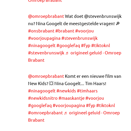
@omroepbrabant
Wat doet @stevenbrunswijk
nu? Nina Googelt de meestgestelde vragen! 🔎
#onsbrabant
#brabant
#voorjou
#voorjoupagina
#stevenbrunswijk
#ninagoogelt
#googlefaq
#fyp
#tiktoknl
#stevenbrunswijk
♬ origineel geluid - Omroep
Brabant
@omroepbrabant
Komt er een nieuwe film van
New Kids? 💥 Nina Googelt... Tim Haars!
#ninagoogelt
#newkids
#timhaars
#newkidsnitro
#maaskantje
#voorjou
#googlefaq
#voorjoupagina
#fyp
#tiktoknl
#omroepbrabant
♬ origineel geluid - Omroep
Brabant