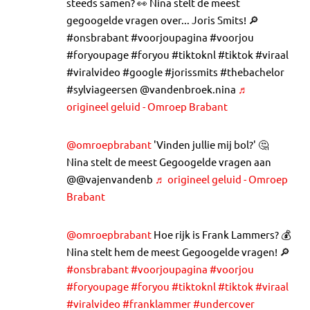
steeds samen? 👀 Nina stelt de meest
gegoogelde vragen over... Joris Smits! 🔎
#onsbrabant #voorjoupagina #voorjou
#foryoupage #foryou #tiktoknl #tiktok #viraal
#viralvideo #google #jorissmits #thebachelor
#sylviageersen @vandenbroek.nina
♬
origineel geluid - Omroep Brabant
@omroepbrabant
'Vinden jullie mij bol?' 🤔
Nina stelt de meest Gegoogelde vragen aan
@@vajenvandenb
♬ origineel geluid - Omroep
Brabant
@omroepbrabant
Hoe rijk is Frank Lammers? 💰
Nina stelt hem de meest Gegoogelde vragen! 🔎
#onsbrabant
#voorjoupagina
#voorjou
#foryoupage
#foryou
#tiktoknl
#tiktok
#viraal
#viralvideo
#franklammer
#undercover