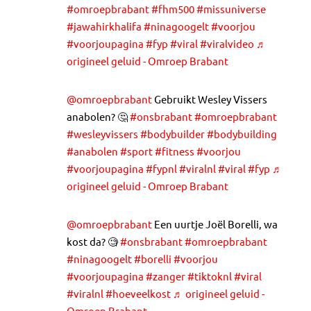
#omroepbrabant
#fhm500
#missuniverse
#jawahirkhalifa
#ninagoogelt
#voorjou
#voorjoupagina
#fyp
#viral
#viralvideo
♬
origineel geluid - Omroep Brabant
@omroepbrabant
Gebruikt Wesley Vissers
anabolen? 🤔
#onsbrabant
#omroepbrabant
#wesleyvissers
#bodybuilder
#bodybuilding
#anabolen
#sport
#fitness
#voorjou
#voorjoupagina
#fypnl
#viralnl
#viral
#fyp
♬
origineel geluid - Omroep Brabant
@omroepbrabant
Een uurtje Joël Borelli, wa
kost da? 🧐
#onsbrabant
#omroepbrabant
#ninagoogelt
#borelli
#voorjou
#voorjoupagina
#zanger
#tiktoknl
#viral
#viralnl
#hoeveelkost
♬ origineel geluid -
Omroep Brabant