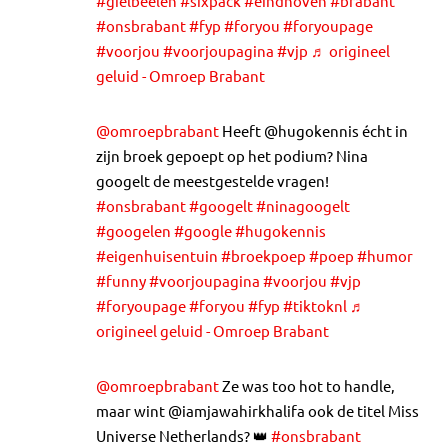
#gielbeelen
#sixpack
#eindhoven
#brabant
#onsbrabant
#fyp
#foryou
#foryoupage
#voorjou
#voorjoupagina
#vjp
♬ origineel
geluid - Omroep Brabant
@omroepbrabant
Heeft @hugokennis écht in
zijn broek gepoept op het podium? Nina
googelt de meestgestelde vragen!
#onsbrabant
#googelt
#ninagoogelt
#googelen
#google
#hugokennis
#eigenhuisentuin
#broekpoep
#poep
#humor
#funny
#voorjoupagina
#voorjou
#vjp
#foryoupage
#foryou
#fyp
#tiktoknl
♬
origineel geluid - Omroep Brabant
@omroepbrabant
Ze was too hot to handle,
maar wint @iamjawahirkhalifa ook de titel Miss
Universe Netherlands? 👑
#onsbrabant