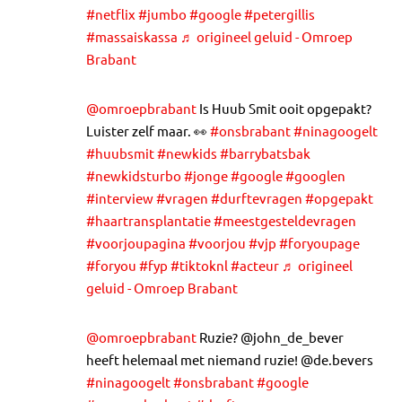
#netflix
#jumbo
#google
#petergillis
#massaiskassa
♬ origineel geluid - Omroep
Brabant
@omroepbrabant
Is Huub Smit ooit opgepakt?
Luister zelf maar. 👀
#onsbrabant
#ninagoogelt
#huubsmit
#newkids
#barrybatsbak
#newkidsturbo
#jonge
#google
#googlen
#interview
#vragen
#durftevragen
#opgepakt
#haartransplantatie
#meestgesteldevragen
#voorjoupagina
#voorjou
#vjp
#foryoupage
#foryou
#fyp
#tiktoknl
#acteur
♬ origineel
geluid - Omroep Brabant
@omroepbrabant
Ruzie? @john_de_bever
heeft helemaal met niemand ruzie! @de.bevers
#ninagoogelt
#onsbrabant
#google