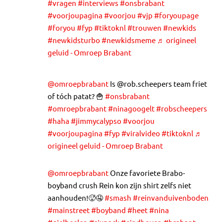
#vragen
#interviews
#onsbrabant
#voorjoupagina
#voorjou
#vjp
#foryoupage
#foryou
#fyp
#tiktoknl
#trouwen
#newkids
#newkidsturbo
#newkidsmeme
♬ origineel
geluid - Omroep Brabant
@omroepbrabant
Is @rob.scheepers team friet
of tóch patat? 🍟
#onsbrabant
#omroepbrabant
#ninagoogelt
#robscheepers
#haha
#jimmycalypso
#voorjou
#voorjoupagina
#fyp
#viralvideo
#tiktoknl
♬
origineel geluid - Omroep Brabant
@omroepbrabant
Onze favoriete Brabo-
boyband crush Rein kon zijn shirt zelfs niet
aanhouden!🥵🤤
#smash
#reinvanduivenboden
#mainstreet
#boyband
#heet
#nina