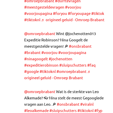
#omroepbrabant
#durftevragen
#meestgesteldevragen
#voorjou
#voorjoupagina
#foryou
#foryoupage
#tiktok
#tiktoknl
♬ origineel geluid - Omroep Brabant
@omroepbrabant
Wint @jochenotten013
Expeditie Robinson? Nina Googelt de
meestgestelde vragen! 🔎
#onsbrabant
#brabant
#voorjou
#voorjoupagina
#ninagoogelt
#jochenotten
#expeditierobinson
#sluipschutters
#faq
#google
#tiktoknl
#omroepbrabant
♬
origineel geluid - Omroep Brabant
@omroepbrabant
Wat is de sterkte van Leo
Alkemade? 👓 Nina stelt de meest Gegooglede
vragen aan Leo. 🔎
#onsbrabant
#viralnl
#leoalkemade
#sluipschutters
#tiktoknl
#fyp