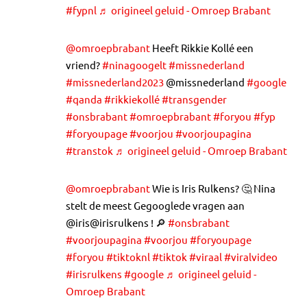
#fypnl
♬ origineel geluid - Omroep Brabant
@omroepbrabant
Heeft Rikkie Kollé een
vriend?
#ninagoogelt
#missnederland
#missnederland2023
@missnederland
#google
#qanda
#rikkiekollé
#transgender
#onsbrabant
#omroepbrabant
#foryou
#fyp
#foryoupage
#voorjou
#voorjoupagina
#transtok
♬ origineel geluid - Omroep Brabant
@omroepbrabant
Wie is Iris Rulkens? 🤔 Nina
stelt de meest Gegooglede vragen aan
@iris@irisrulkens ! 🔎
#onsbrabant
#voorjoupagina
#voorjou
#foryoupage
#foryou
#tiktoknl
#tiktok
#viraal
#viralvideo
#irisrulkens
#google
♬ origineel geluid -
Omroep Brabant