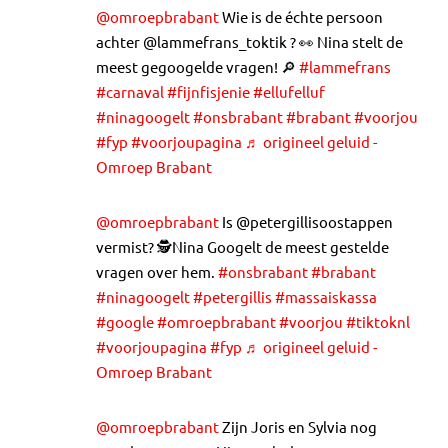
@omroepbrabant
Wie is de échte persoon
achter @lammefrans_toktik ? 👀 Nina stelt de
meest gegoogelde vragen! 🔎
#lammefrans
#carnaval
#fijnfisjenie
#ellufelluf
#ninagoogelt
#onsbrabant
#brabant
#voorjou
#fyp
#voorjoupagina
♬ origineel geluid -
Omroep Brabant
@omroepbrabant
Is @petergillisoostappen
vermist? 🕵️Nina Googelt de meest gestelde
vragen over hem.
#onsbrabant
#brabant
#ninagoogelt
#petergillis
#massaiskassa
#google
#omroepbrabant
#voorjou
#tiktoknl
#voorjoupagina
#fyp
♬ origineel geluid -
Omroep Brabant
@omroepbrabant
Zijn Joris en Sylvia nog