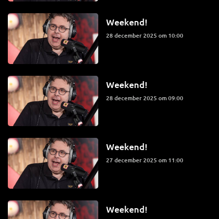
Weekend!
28 december 2025 om 10:00
Weekend!
28 december 2025 om 09:00
Weekend!
27 december 2025 om 11:00
Weekend!