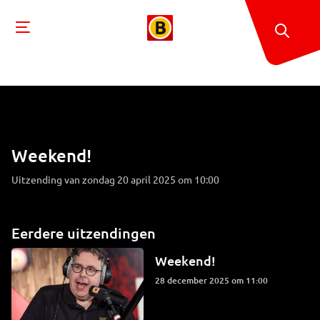
Weekend!
Uitzending van zondag 20 april 2025 om 10:00
Eerdere uitzendingen
Weekend!
28 december 2025 om 11:00