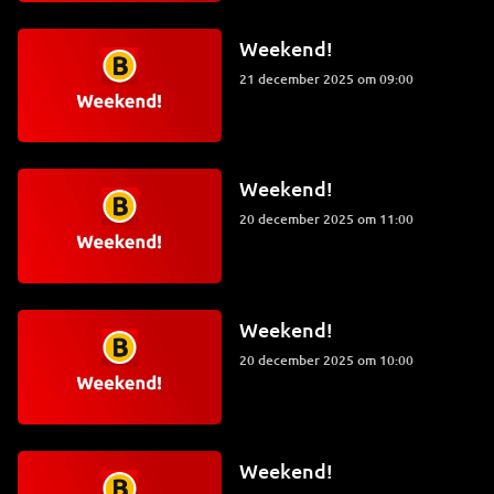
Weekend!
21 december 2025 om 09:00
Weekend!
20 december 2025 om 11:00
Weekend!
20 december 2025 om 10:00
Weekend!