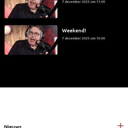
7 december 2025 om 11:00
Weekend!
7 december 2025 om 10:00
Nieuws