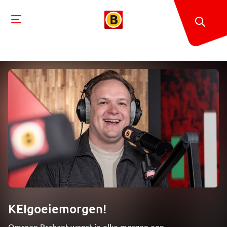
KEIgoeiemorgen!
Omroep Brabant wenst je elke morgen een