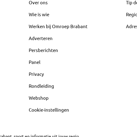
Over ons
Tip d
Wie is wie
Regi
Werken bij Omroep Brabant
Adre
Adverteren
Persberichten
Panel
Privacy
Rondleiding
Webshop
Cookie-instellingen
abant, sport en informatie uit jouw regio.