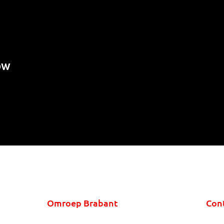
ow
Omroep Brabant
Con