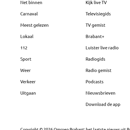
Net binnen
Kijk live TV
Carnaval
Televisiegids
Meest gelezen
TV gemist
Lokaal
Brabant+
112
Luister live radio
Sport
Radiogids
Weer
Radio gemist
Verkeer
Podcasts
Uitgaan
Nieuwsbrieven
Download de app
Copyright
©
2026
Omroep Brabant: het laatste nieuws uit Br