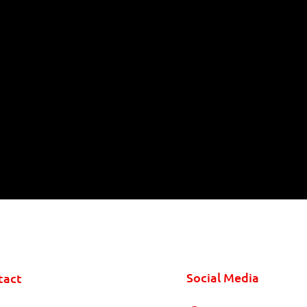
Social Media
tact