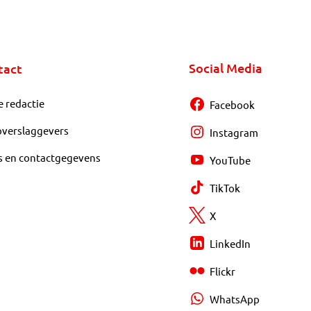
Social Media
tact
e redactie
Facebook
overslaggevers
Instagram
s en contactgegevens
YouTube
TikTok
X
LinkedIn
Flickr
WhatsApp