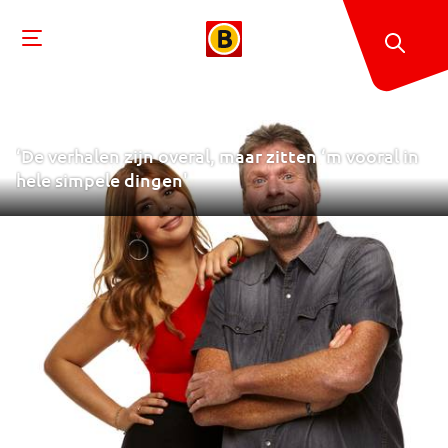
‘De verhalen zijn overal, maar zitten ‘m vooral in
hele simpele dingen'