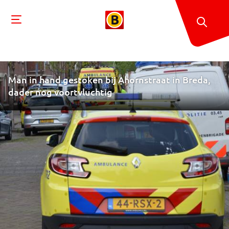
Man in hand gestoken bij Ahornstraat in Breda,
dader nog voortvluchtig