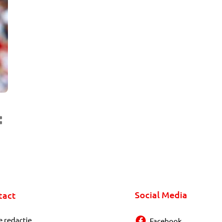
Social Media
tact
e redactie
Facebook