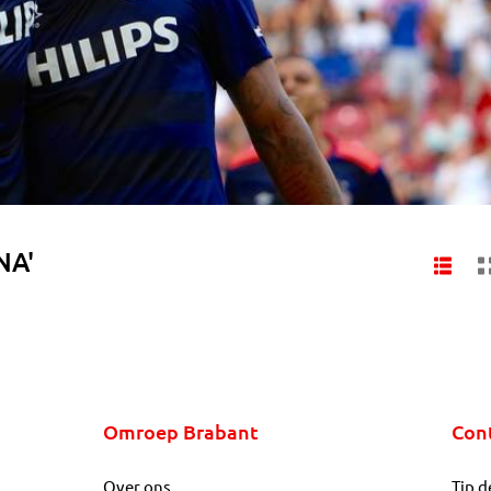
NA'
Omroep Brabant
Con
Over ons
Tip d