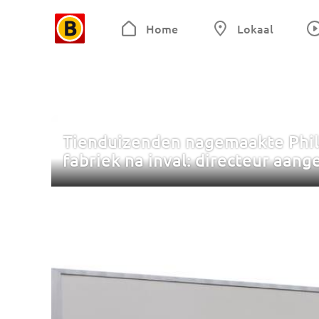
Home
Lokaal
Tienduizenden nagemaakte Phil
fabriek na inval: directeur aan