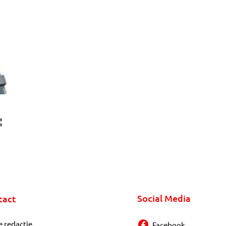
Social Media
tact
e redactie
Facebook