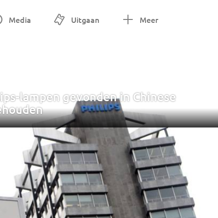
Media
Uitgaan
Meer
ips-lampen gevonden in Chinese
gehouden