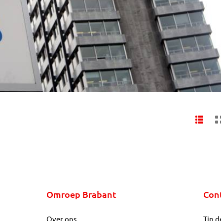
Omroep Brabant
Con
Over ons
Tip d