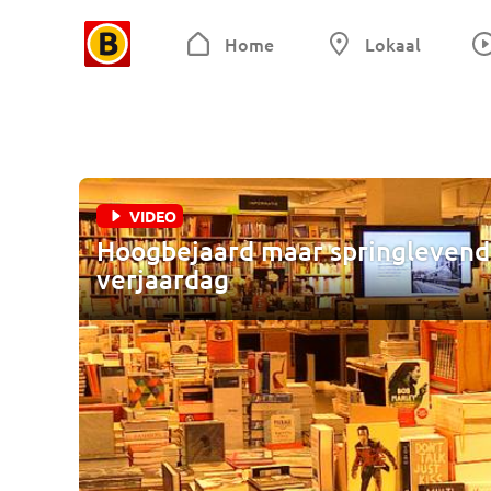
Home
Lokaal
VIDEO
Hoogbejaard maar springlevend:
verjaardag