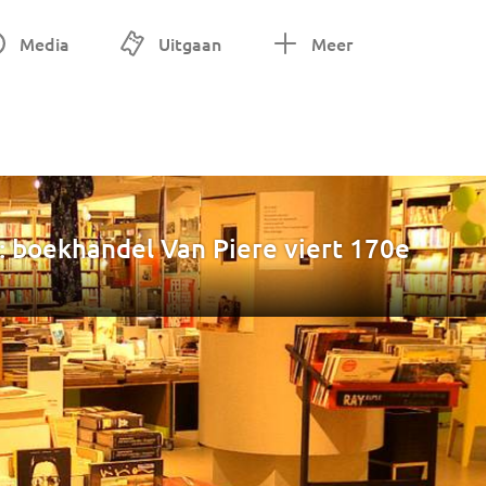
Media
Uitgaan
Meer
 boekhandel Van Piere viert 170e