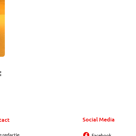
Social Media
tact
e redactie
Facebook