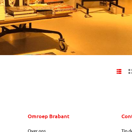
Omroep Brabant
Con
Over ons
Tip d