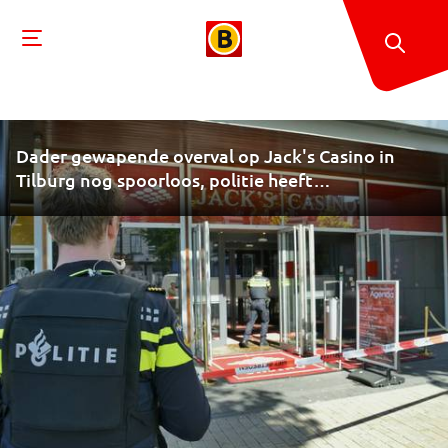
Dader gewapende overval op Jack's Casino in
Tilburg nog spoorloos, politie heeft
camerabeelden