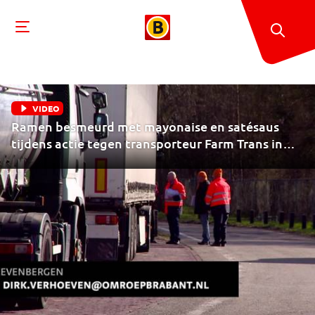
VIDEO
Ramen besmeurd met mayonaise en satésaus
tijdens actie tegen transporteur Farm Trans in
Zevenbergen