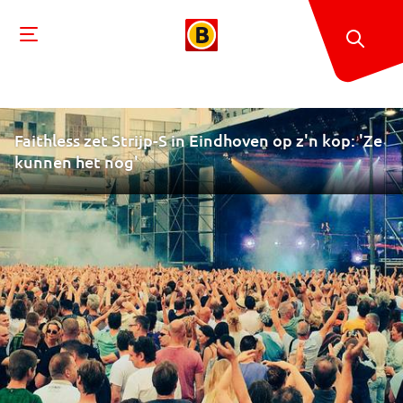
Faithless zet Strijp-S in Eindhoven op z'n kop: 'Ze
kunnen het nog'