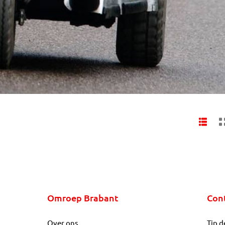
Omroep Brabant
Con
Over ons
Tip d