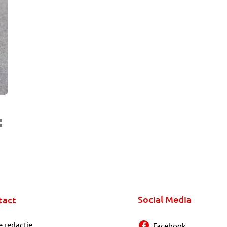
Social Media
tact
e redactie
Facebook