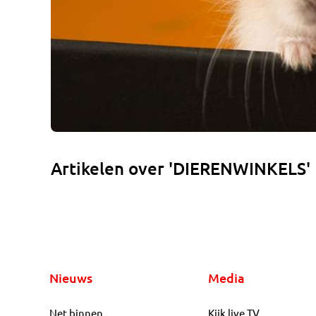
Artikelen over 'DIERENWINKELS'
Nieuws
Media
Net binnen
Kijk live TV