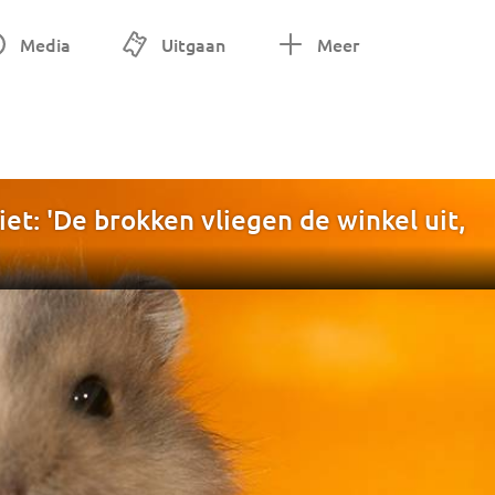
Media
Uitgaan
Meer
et: 'De brokken vliegen de winkel uit,