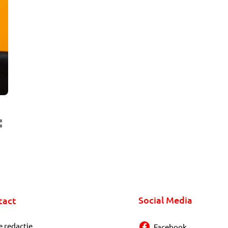
Social Media
tact
e redactie
Facebook