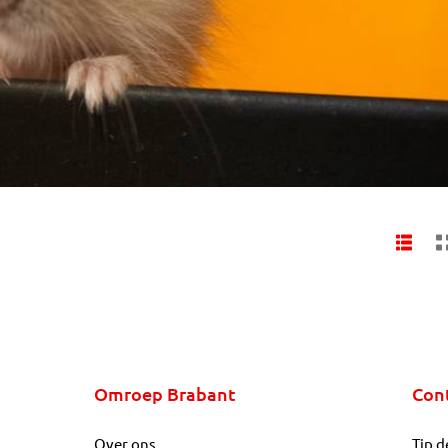
Omroep Brabant
Con
Over ons
Tip d