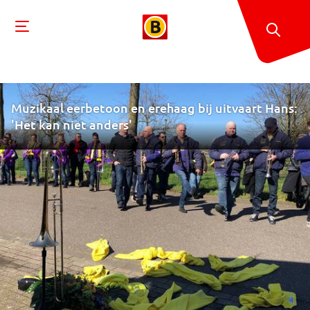
Muzikaal eerbetoon en erehaag bij uitvaart Hans:
'Het kan niet anders'