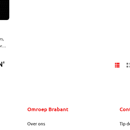
rs,
or
N'
Omroep Brabant
Con
Over ons
Tip d