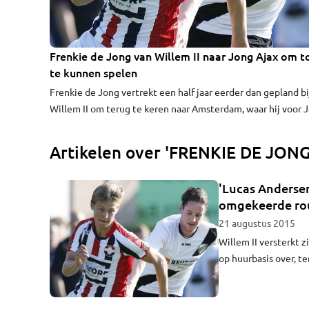
Frenkie de Jong van Willem II naar Jong Ajax om t
te kunnen spelen
Frenkie de Jong vertrekt een half jaar eerder dan gepland bi
Willem II om terug te keren naar Amsterdam, waar hij voor 
Ajax gaat spelen. De middenvelder komt bij Willem II niet a
spelen toe.
Artikelen over 'FRENKIE DE JONG
'Lucas Andersen
omgekeerde ro
21 augustus 2015
Willem II versterkt 
op huurbasis over, te
Amsterdam. Dat meld