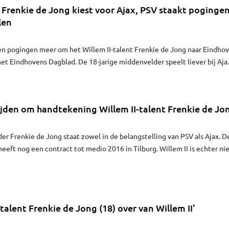
t Frenkie de Jong kiest voor Ajax, PSV staakt poginge
len
 pogingen meer om het Willem II-talent Frenkie de Jong naar Eindho
het Eindhovens Dagblad. De 18-jarige middenvelder speelt liever bij Aja
en weten.
ijden om handtekening Willem II-talent Frenkie de Jo
er Frenkie de Jong staat zowel in de belangstelling van PSV als Ajax. D
heeft nog een contract tot medio 2016 in Tilburg. Willem II is echter ni
aar te laten gaan, zo meldt VI dinsdag.
alent Frenkie de Jong (18) over van Willem II'