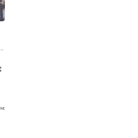
t
omt