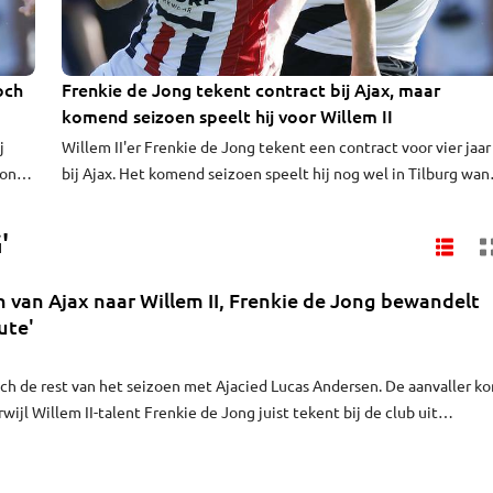
och
Frenkie de Jong tekent contract bij Ajax, maar
komend seizoen speelt hij voor Willem II
j
Willem II'er Frenkie de Jong tekent een contract voor vier jaar
Jong
bij Ajax. Het komend seizoen speelt hij nog wel in Tilburg wan
an
Ajax verhuurt het talent voor één jaar.
'
 van Ajax naar Willem II, Frenkie de Jong bewandelt
ute'
zich de rest van het seizoen met Ajacied Lucas Andersen. De aanvaller k
rwijl Willem II-talent Frenkie de Jong juist tekent bij de club uit
t Voetbal International.