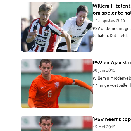
Willem II-talen
om speler te ha
17 augustus 2015
PSV onderneemt geen
te halen. Dat meldt 
zo heeft hij PSV lat
PSV en Ajax str
30 juni 2015
Willem II-middenveld
17-jarige voetballer 
bereid de speler zom
'PSV neemt topt
15 mei 2015