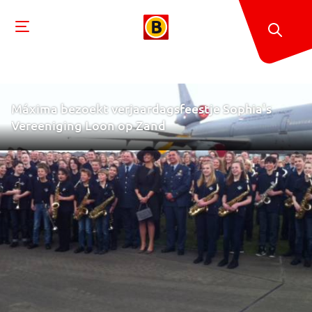
Máxima bezoekt verjaardagsfeestje Sophia's
Vereeniging Loon op Zand