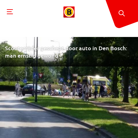
Scooterrijder geschept door auto in Den Bosch:
man ernstig gewond