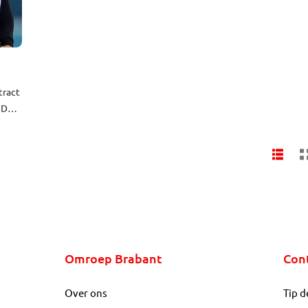
tract
 De
Omroep Brabant
Con
Over ons
Tip d