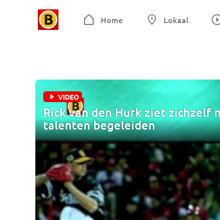
Home
Lokaal
VIDEO
Rick van den Hurk ziet zichzelf 
talenten begeleiden