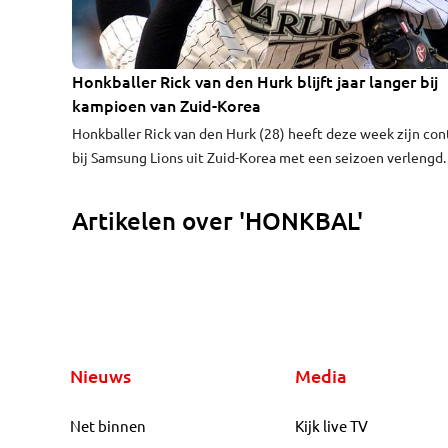
Honkballer Rick van den Hurk blijft jaar langer bij
kampioen van Zuid-Korea
Honkballer Rick van den Hurk (28) heeft deze week zijn con
bij Samsung Lions uit Zuid-Korea met een seizoen verlengd.
geboren Eindhovenaar gaat daarmee op voor een tweede
seizoen bij de club in Azië.
Artikelen over 'HONKBAL'
Nieuws
Media
Net binnen
Kijk live TV