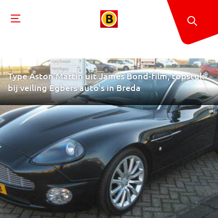
Type Aston Martin uit James Bond-film, topstuk
bij veiling Egbers auto's in Breda