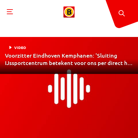
VIDEO
Voorzitter Eindhoven Kemphanen: 'Sluiting
IJssportcentrum betekent voor ons per direct het
einde'