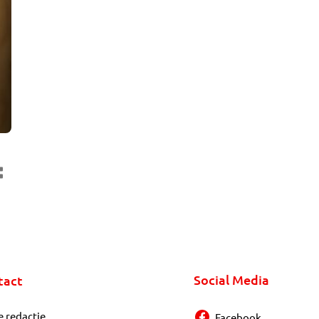
Social Media
tact
e redactie
Facebook