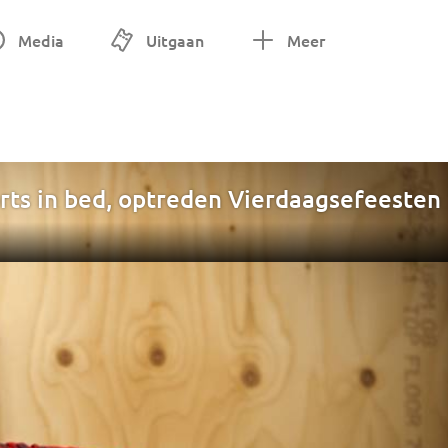
Media
Uitgaan
Meer
rts in bed, optreden Vierdaagsefeesten