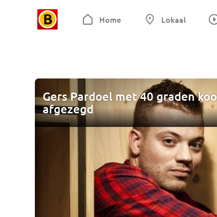
Home
Lokaal
Gers Pardoel met 40 graden koo
afgezegd