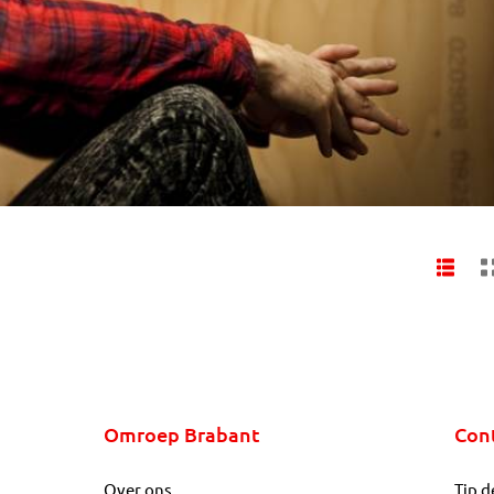
Omroep Brabant
Con
Over ons
Tip d