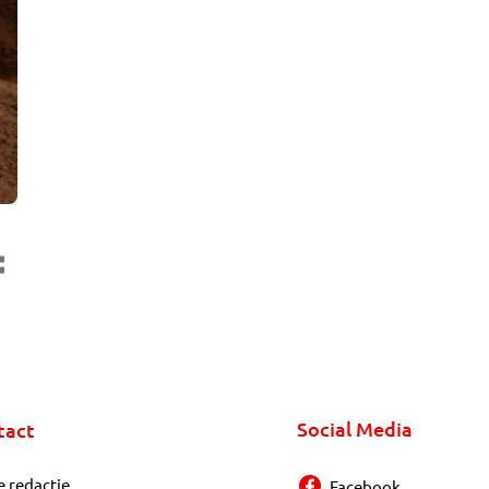
Social Media
tact
e redactie
Facebook