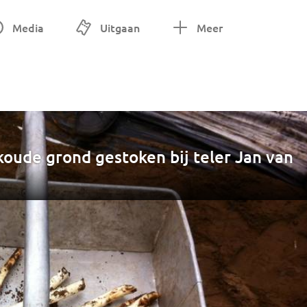
Media
Uitgaan
Meer
oude grond gestoken bij teler Jan van