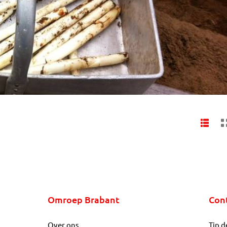
Omroep Brabant
Con
Over ons
Tip d