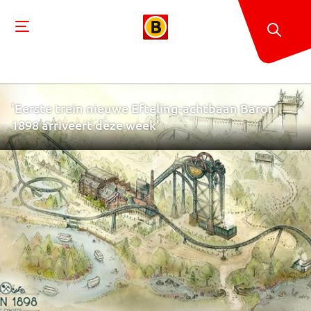
'Eerste trein nieuwe Efteling-achtbaan Baron
1898 arriveert deze week'