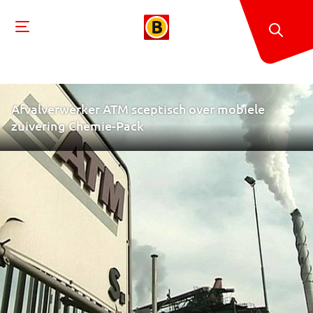
Afvalverwerker ATM sceptisch over mobiele
zuivering Chemie-Pack