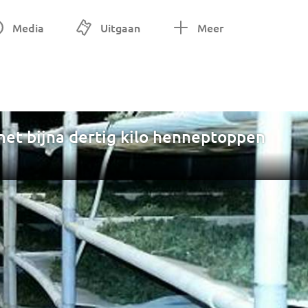
Media
Uitgaan
Meer
et bijna dertig kilo henneptoppen