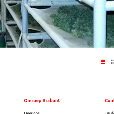
Omroep Brabant
Con
Over ons
Tip d