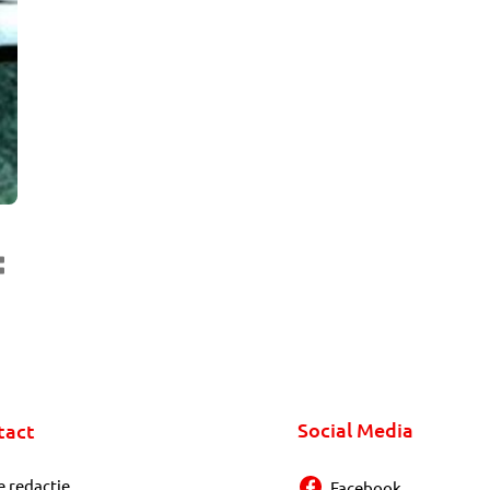
Social Media
tact
e redactie
Facebook