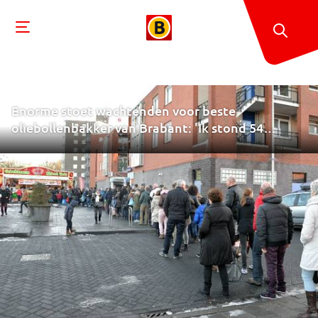
Enorme stoet wachtenden voor beste
oliebollenbakker van Brabant: 'Ik stond 54
minuten in de rij'