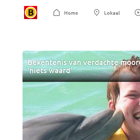
Home
Lokaal
Bekentenis van verdachte moord
'niets waard'