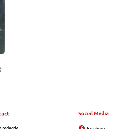
Social Media
tact
e redactie
Facebook