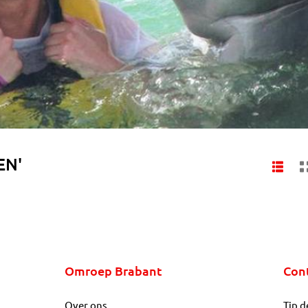
EN'
Omroep Brabant
Con
Over ons
Tip d