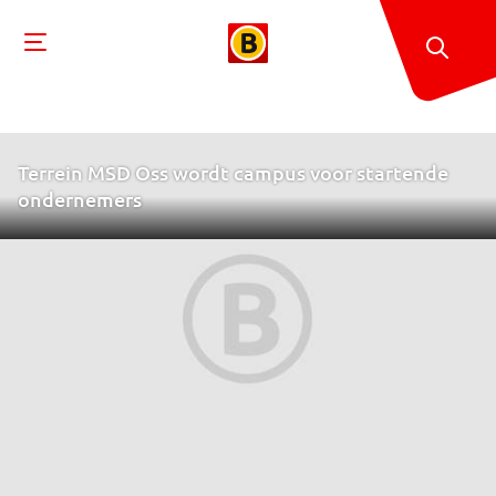
Terrein MSD Oss wordt campus voor startende
ondernemers