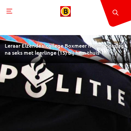
Leraar Elzendaalcollege Boxmeer neemt ontslag
na seks met leerlinge (15) bij hem thuis