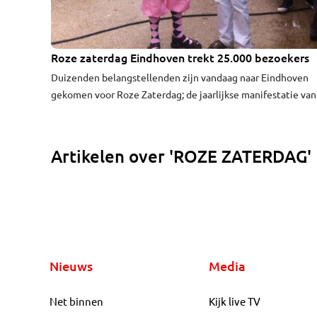
Roze zaterdag Eindhoven trekt 25.000 bezoekers
1:17
Duizenden belangstellenden zijn vandaag naar Eindhoven
gekomen voor Roze Zaterdag; de jaarlijkse manifestatie van
homobeweging. Die is ieder jaar in een andere Nederlandse 
In Eindhoven is het thema 'Laat diversiteit je leven kleuren'.
Artikelen over 'ROZE ZATERDAG'
Nieuws
Media
Net binnen
Kijk live TV