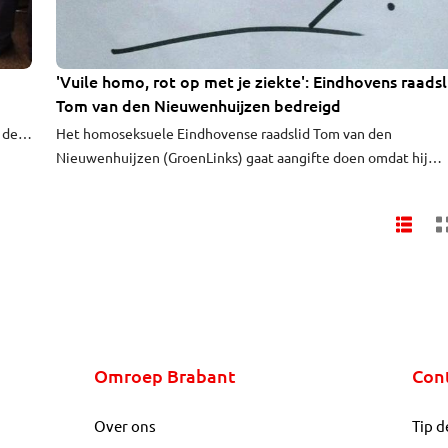
'Vuile homo, rot op met je ziekte': Eindhovens raadsl
Tom van den Nieuwenhuijzen bedreigd
 de
Het homoseksuele Eindhovense raadslid Tom van den
stad.
Nieuwenhuijzen (GroenLinks) gaat aangifte doen omdat hij
donderdagochtend een anonieme bedreiging vond in zijn
brievenbus. "Vuile Homo, rot op met je ziekte en je Roze
Zaterdag", stond op het briefje dat donderdagochtend bij hem
op de mat lag. Van den Nieuwenhuijzen is een van de
initiatiefnemers van Roze Zaterdag 2014 in Eindhoven.
Omroep Brabant
Con
Over ons
Tip d