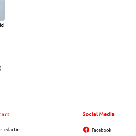
id
Social Media
tact
e redactie
Facebook