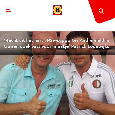
‘Recht uit het hart’, PSV-supporter André hield in
tranen doek vast voor ‘maatje’ Patrick Lodewijks