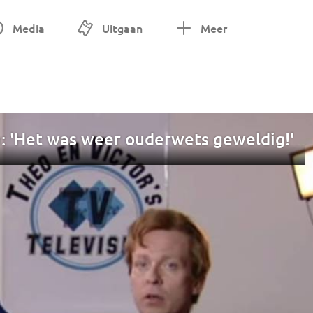
Media
Uitgaan
Meer
m: 'Het was weer ouderwets geweldig!'