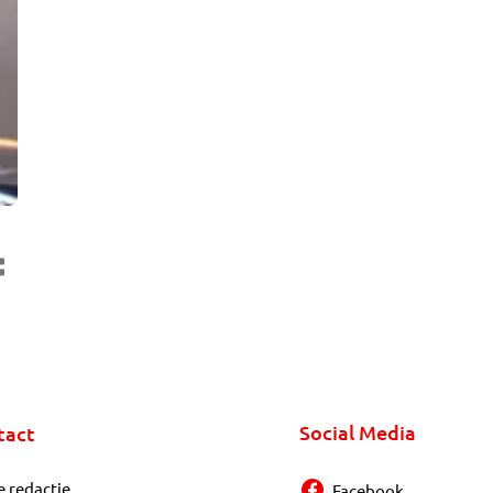
Social Media
tact
e redactie
Facebook