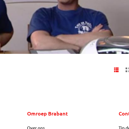
Omroep Brabant
Con
Over ons
Tip d