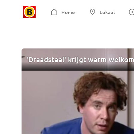
Home
Lokaal
'Draadstaal' krijgt warm welko