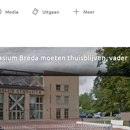
Media
Uitgaan
Meer
asium Breda moeten thuisblijven, vader