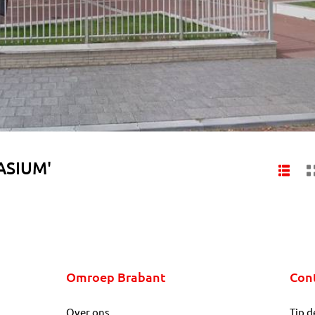
ASIUM'
Omroep Brabant
Con
Over ons
Tip d