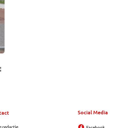
Social Media
tact
e redactie
Facebook