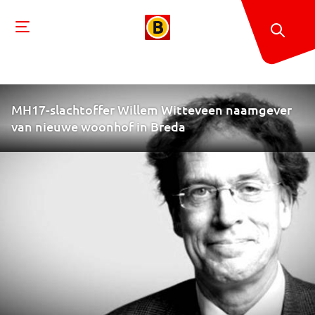
MH17-slachtoffer Willem Witteveen naamgever
van nieuwe woonhof in Breda