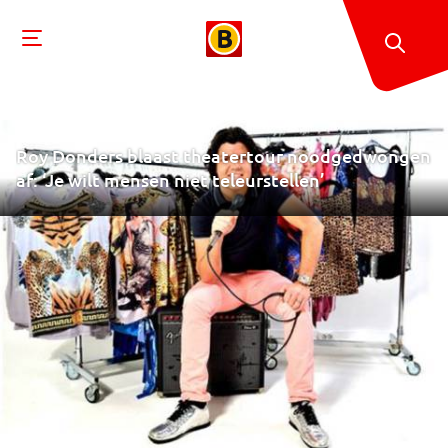
Roy Donders blaast theatertour noodgedwongen
af: ‘Je wilt mensen niet teleurstellen’