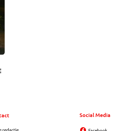
Social Media
tact
e redactie
Facebook