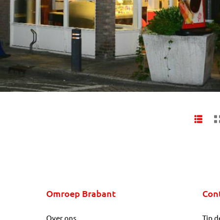
Omroep Brabant
Con
Over ons
Tip d