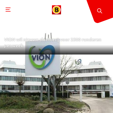
VION wil nieuwe slachterij voor 2500 runderen
per week