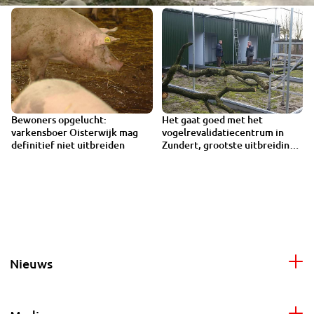
Bewoners opgelucht:
Het gaat goed met het
1:35
varkensboer Oisterwijk mag
vogelrevalidatiecentrum in
definitief niet uitbreiden
Zundert, grootste uitbreiding
ooit
Nieuws