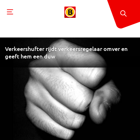
Verkeershufter rijdt verkeersregelaar omver en
geeft hem een duw