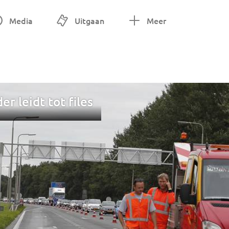
Media
Uitgaan
Meer
r leidt tot files