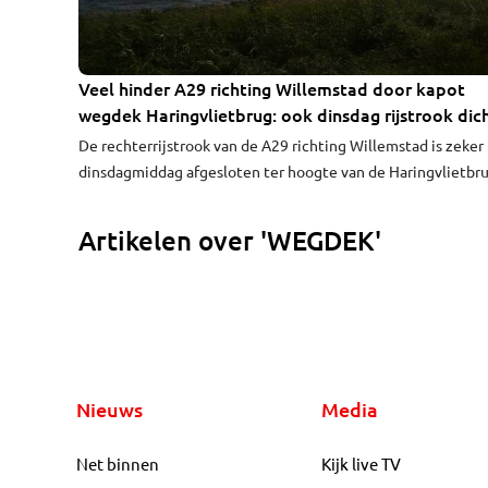
Veel hinder A29 richting Willemstad door kapot
wegdek Haringvlietbrug: ook dinsdag rijstrook dic
De rechterrijstrook van de A29 richting Willemstad is zeker
dinsdagmiddag afgesloten ter hoogte van de Haringvlietbru
Het wegdek van de brug is beschadigd. Dit leidde
maandagmiddag en -avond al tot een file van elf kilometer
Artikelen over 'WEGDEK'
vanuit Rotterdam.
Nieuws
Media
Net binnen
Kijk live TV