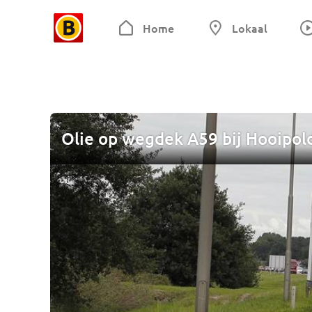
Home
Lokaal
Olie op wegdek A59 bij Hooipolde