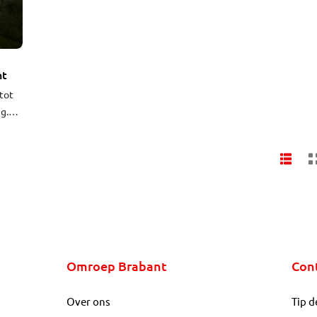
ht
 tot
g.
Omroep Brabant
Con
Over ons
Tip d