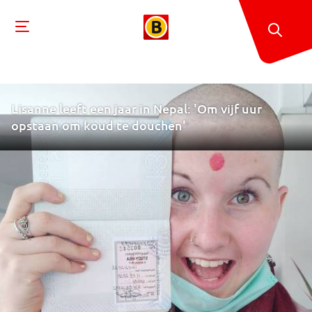
Lisanne leeft een jaar in Nepal: 'Om vijf uur
opstaan om koud te douchen'