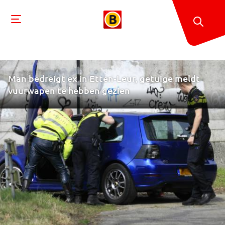
Man bedreigt ex in Etten-Leur, getuige meldt
vuurwapen te hebben gezien