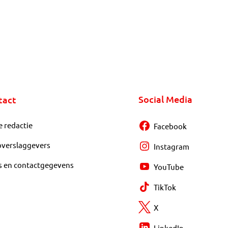
Social Media
tact
e redactie
Facebook
overslaggevers
Instagram
s en contactgegevens
YouTube
TikTok
X
LinkedIn