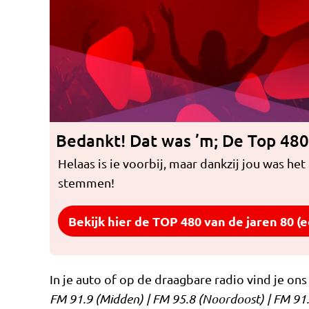
Bedankt! Dat was ’m; De Top 480
Helaas is ie voorbij, maar dankzij jou was het
stemmen!
Bekijk hier de TOP 480 van de jaren 80 (e
In je auto of op de draagbare radio vind je ons
FM 91.9 (Midden) | FM 95.8 (Noordoost) | FM 91.