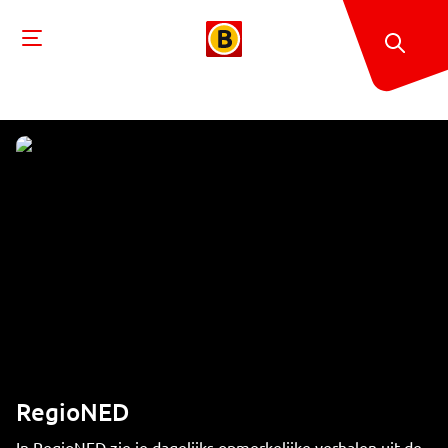
RegioNED
In RegioNED zie je dagelijks opmerkelijke verhalen uit de