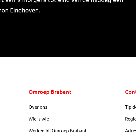
thon Eindhoven.
Omroep Brabant
Con
Over ons
Tip d
Wie is wie
Regi
Werken bij Omroep Brabant
Adre