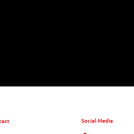
Social Media
tact