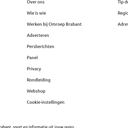
Over ons
Tip d
Wie is wie
Regi
Werken bij Omroep Brabant
Adre
Adverteren
Persberichten
Panel
Privacy
Rondleiding
Webshop
Cookie-instellingen
abant, sport en informatie uit jouw regio.