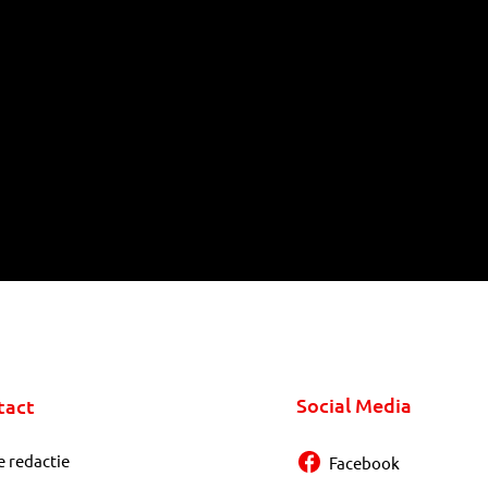
Social Media
tact
e redactie
Facebook