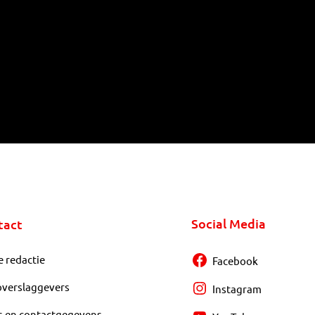
Social Media
tact
e redactie
Facebook
overslaggevers
Instagram
s en contactgegevens