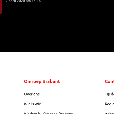
7 april 2020 om 15:16
Omroep Brabant
Con
Over ons
Tip d
Wie is wie
Regi
Werken bij Omroep Brabant
Adre